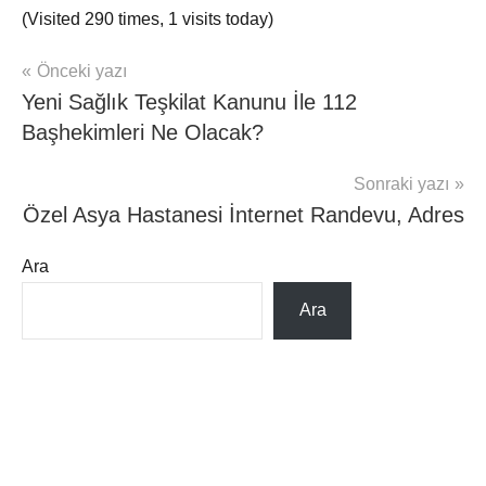
(Visited 290 times, 1 visits today)
Yazı
Önceki yazı
ÖZEL
Yeni Sağlık Teşkilat Kanunu İle 112
HASTANELER
gezinmesi
RANDEVU
Başhekimleri Ne Olacak?
Sonraki yazı
Özel Asya Hastanesi İnternet Randevu, Adres
Ara
Ara