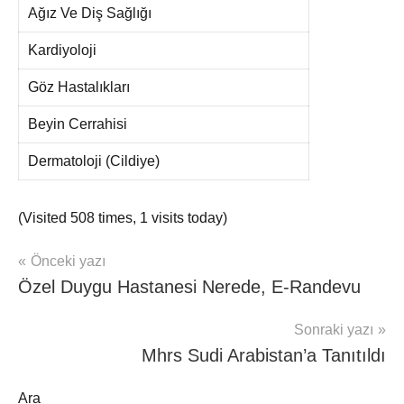
Ağız Ve Diş Sağlığı
Kardiyoloji
Göz Hastalıkları
Beyin Cerrahisi
Dermatoloji (Cildiye)
(Visited 508 times, 1 visits today)
Yazı
Önceki yazı
ÖZEL
Özel Duygu Hastanesi Nerede, E-Randevu
HASTANELER
gezinmesi
RANDEVU
Sonraki yazı
Mhrs Sudi Arabistan’a Tanıtıldı
Ara