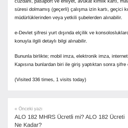
cüzdanı, pasaport ve ehliyet, avukat kimlik kartı, mav
süresi dolmamış (geçerli) çalışma izin kartı, geçici 
müdürlüklerinden veya yetkili şubelerden alınabilir.
e-Devlet şifresi yurt dışında elçilik ve konsolosluklar
konuyla ilgili detaylı bilgi alınabilir.
Bununla birlikte; mobil imza, elektronik imza, internet
Kapısına bunlardan biri ile giriş yaptıktan sonra şifre o
(Visited 336 times, 1 visits today)
mhrs
Yazı
Önceki yazı
ALO 182 MHRS Ücretli mi? ALO 182 Ücreti
gezinmesi
Ne Kadar?