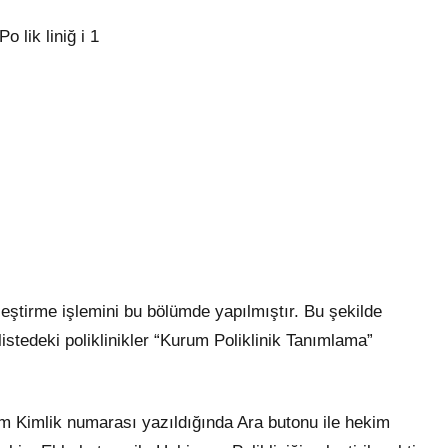
o lik liniğ i 1
leştirme işlemini bu bölümde yapılmıştır. Bu şekilde
 listedeki poliklinikler “Kurum Poliklinik Tanımlama”
im Kimlik numarası yazıldığında Ara butonu ile hekim