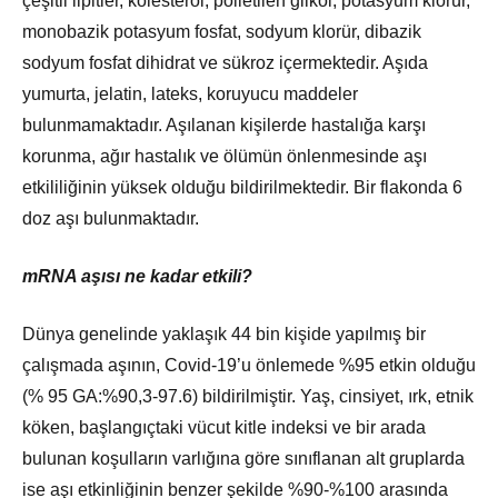
çeşitli lipitler, kolesterol, polietilen glikol, potasyum klorür,
monobazik potasyum fosfat, sodyum klorür, dibazik
sodyum fosfat dihidrat ve sükroz içermektedir. Aşıda
yumurta, jelatin, lateks, koruyucu maddeler
bulunmamaktadır. Aşılanan kişilerde hastalığa karşı
korunma, ağır hastalık ve ölümün önlenmesinde aşı
etkililiğinin yüksek olduğu bildirilmektedir. Bir flakonda 6
doz aşı bulunmaktadır.
mRNA aşısı ne kadar etkili?
Dünya genelinde yaklaşık 44 bin kişide yapılmış bir
çalışmada aşının, Covid-19’u önlemede %95 etkin olduğu
(% 95 GA:%90,3-97.6) bildirilmiştir. Yaş, cinsiyet, ırk, etnik
köken, başlangıçtaki vücut kitle indeksi ve bir arada
bulunan koşulların varlığına göre sınıflanan alt gruplarda
ise aşı etkinliğinin benzer şekilde %90-%100 arasında