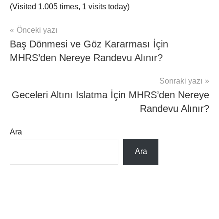
(Visited 1.005 times, 1 visits today)
Yazı
Önceki yazı
mhrs
Baş Dönmesi ve Göz Kararması İçin
gezinmesi
MHRS’den Nereye Randevu Alınır?
Sonraki yazı
Geceleri Altını Islatma İçin MHRS’den Nereye
Randevu Alınır?
Ara
Ara