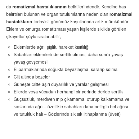
da
romatizmal hastalıklarının
belirtilerindendir. Kendine has
belirtileri bulunan ve organ tutulumlarına neden olan
romatizmal
hastalıkların
tedavisi, günümüz koşullarında artık mümkündür.
Eklem ve omurga romatizması yaşan kişilerde sıklıkla görülen
şikayetler şöyle sıralanabilir;
Eklemlerde ağrı, şişlik, hareket kısıtlılığı
Sabahları eklemlerinde sertlik olması, daha sonra yavaş
yavaş gevşemesi
El parmaklarında soğukta beyazlaşma, sararıp solma
Cilt altında bezeler
Güneşte ciltte aşırı duyarlılık ve yaralar gelişmesi
Ellerde veya vücudun herhangi bir yerinde deride sertlik
Güçsüzlük, merdiven inip çıkamama, oturup kalkamama ve
kaslarında ağrı – özellikle sabahları daha belirgin bel ağrısı
ve tutukluk hali – Gözlerinde sık sık iltihaplanma (üveit)