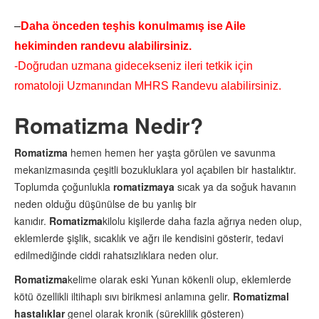
–
Daha önceden teşhis konulmamış ise Aile
hekiminden randevu alabilirsiniz.
-Doğrudan uzmana gidecekseniz ileri tetkik için
romatoloji Uzmanından MHRS Randevu alabilirsiniz.
Romatizma Nedir?
Romatizma
hemen hemen her yaşta görülen ve savunma
mekanizmasında çeşitli bozukluklara yol açabilen bir hastalıktır.
Toplumda çoğunlukla
romatizmaya
sıcak ya da soğuk havanın
neden olduğu düşünülse de bu yanlış bir
kanıdır.
Romatizma
kilolu kişilerde daha fazla ağrıya neden olup,
eklemlerde şişlik, sıcaklık ve ağrı ile kendisini gösterir, tedavi
edilmediğinde ciddi rahatsızlıklara neden olur.
Romatizma
kelime olarak eski Yunan kökenli olup, eklemlerde
kötü özellikli iltihaplı sıvı birikmesi anlamına gelir.
Romatizmal
hastalıklar
genel olarak kronik (süreklilik gösteren)