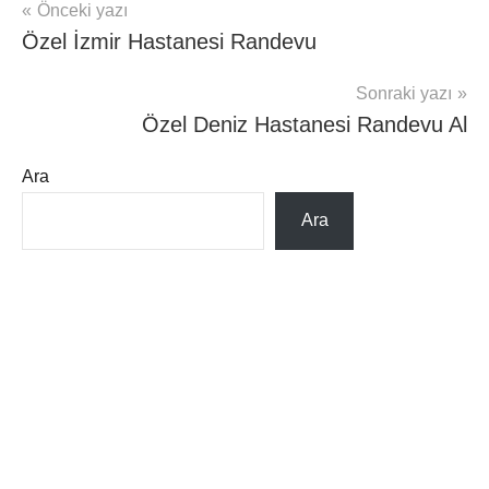
Yazı
Önceki yazı
ÖZEL
Özel İzmir Hastanesi Randevu
HASTANELER
gezinmesi
RANDEVU
Sonraki yazı
Özel Deniz Hastanesi Randevu Al
Ara
Ara