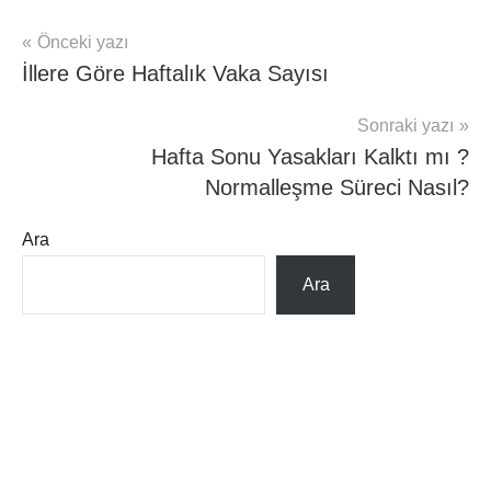
Yazı
Önceki yazı
mhrs
İllere Göre Haftalık Vaka Sayısı
gezinmesi
Sonraki yazı
Hafta Sonu Yasakları Kalktı mı ?
Normalleşme Süreci Nasıl?
Ara
Ara