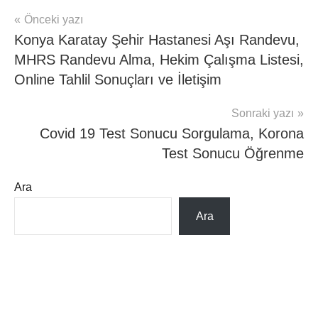
Yazı
Şununla
Önceki yazı
mhrs
etiketlenmiş:
Konya Karatay Şehir Hastanesi Aşı Randevu,
gezinmesi
MHRS
,
MHRS Randevu Alma, Hekim Çalışma Listesi,
mhrs
Online Tahlil Sonuçları ve İletişim
aşı
,
MHRS
Sonraki yazı
e-
Covid 19 Test Sonucu Sorgulama, Korona
Devlet
,
Test Sonucu Öğrenme
Mhrs
Giriş
,
Ara
Mhrs
İptal
,
Ara
Mhrs
Randevu
Al
,
MHRS
Sonuç