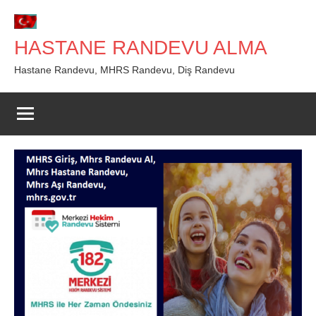
İçeriğe
geç
HASTANE RANDEVU ALMA
Hastane Randevu, MHRS Randevu, Diş Randevu