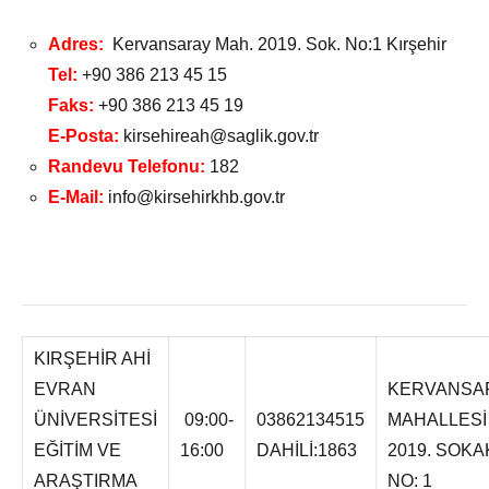
Adres:
Kervansaray Mah. 2019. Sok. No:1 Kırşehir
Tel:
+90 386 213 45 15
Faks:
+90 386 213 45 19
E-Posta:
kirsehireah@saglik.gov.tr
Randevu Telefonu:
182
E-Mail:
info@kirsehirkhb.gov.tr
KIRŞEHİR AHİ
EVRAN
KERVANSA
ÜNİVERSİTESİ
09:00-
03862134515
MAHALLESİ
EĞİTİM VE
16:00
DAHİLİ:1863
2019. SOKA
ARAŞTIRMA
NO: 1