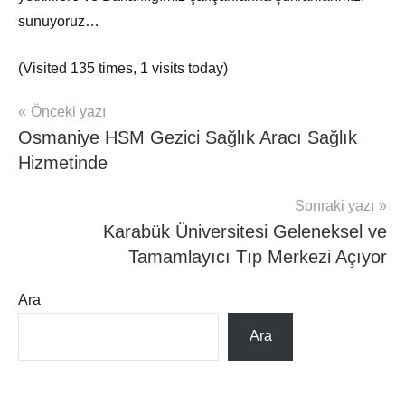
sunuyoruz…
(Visited 135 times, 1 visits today)
Yazı
Önceki yazı
Hasta
Osmaniye HSM Gezici Sağlık Aracı Sağlık
Haber
gezinmesi
Karabük
Hizmetinde
Sonraki yazı
Karabük Üniversitesi Geleneksel ve
Tamamlayıcı Tıp Merkezi Açıyor
Ara
Ara