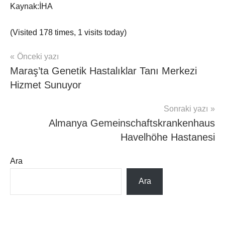
Kaynak:İHA
(Visited 178 times, 1 visits today)
Yazı
Önceki yazı
Hasta
Maraş’ta Genetik Hastalıklar Tanı Merkezi
Haber
gezinmesi
İzmir
Hizmet Sunuyor
Sonraki yazı
Almanya Gemeinschaftskrankenhaus
Havelhöhe Hastanesi
Ara
Ara