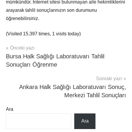
mümkündür. İnternet sitesi bulunmayan aile hekimliklerini
arayarak tahlil sonuçlarınızın son durumunu
öğrenebilirsiniz.
(Visited 15.397 times, 1 visits today)
Yazı
Önceki yazı
mhrs
Bursa Halk Sağlığı Laboratuvarı Tahlil
gezinmesi
Sonuçları Öğrenme
Sonraki yazı
Ankara Halk Sağlığı Laboratuvarı Sonuç,
Merkezi Tahlil Sonuçları
Ara
Ara