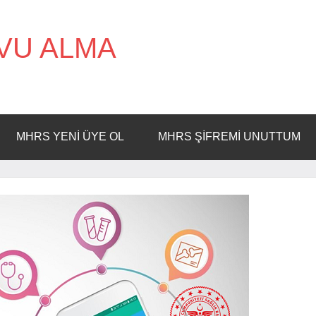
VU ALMA
MHRS YENI ÜYE OL
MHRS ŞIFREMI UNUTTUM