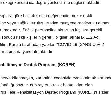
gerektiği konusunda doğru yönlendirme sağlanmaktadır.
aplara göre hastalık riski değerlendirilmekte riskli
line veya sağlık kuruluşlarından muayene randevusu alması
aktadır. Sağlık personeline aktarılan kişilere gerekli
onucu riskli kişilerin gerekli bilgileri alınarak 112 Acil
. Bilim Kurulu tarafından yapılan “COVID-19 (SARS-CoV-2
itmasına da yansıtılmaktadır.
ehabilitasyon Destek Programı (KOREH)
enen/etkilenmeyen, karantina nedeniyle evde kalmak zorund
/sağlığı bozulmuş bireyler, kronik hastalıkları olan
rus Tele Rehabilitasyon Destek Programı (KOREH)‘i sizler