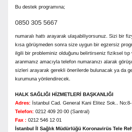
Bu destek programına;
0850 305 5667
numaralı hattı arayarak ulaşabiliyorsunuz. Sizi bir fi
kısa görüşmeden sonra size uygun bir egzersiz progr
ilgili bir probleminiz olduğunu belirtirseniz fiziksel t
aranmanız amacıyla telefon numaranızı alarak görü
sizleri arayarak gerekli önerilerde bulunacak ya da ge
kurumuna yönlendirecek.
HALK SAĞLIĞI HİZMETLERİ BAŞKANLIĞI
Adres:
İstanbul Cad. General Kani Elitez Sok.. No:
Telefon:
0212 409 20 00 (Santral)
Fax :
0212 546 12 01
İstanbul İl Sağlık Müdürlüğü Koronavirüs Tele R