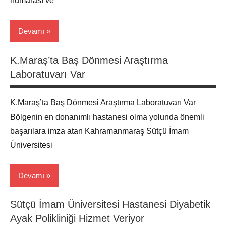
numarası ve
Devamı
K.Maraş’ta Baş Dönmesi Araştırma
Hasta
Laboratuvarı Var
Haber
Maraş
K.Maraş’ta Baş Dönmesi Araştırma Laboratuvarı Var
Bölgenin en donanımlı hastanesi olma yolunda önemli
başarılara imza atan Kahramanmaraş Sütçü İmam
Üniversitesi
Devamı
Sütçü İmam Üniversitesi Hastanesi Diyabetik
Hasta
Ayak Polikliniği Hizmet Veriyor
Haber