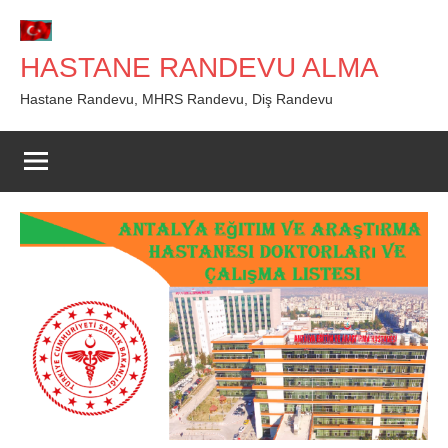
İçeriğe
geç
HASTANE RANDEVU ALMA
Hastane Randevu, MHRS Randevu, Diş Randevu