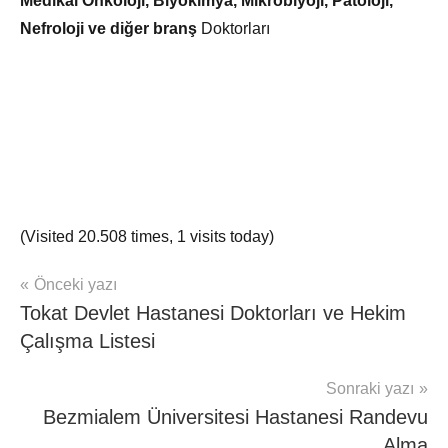
Medikal Onkoloji, Biyokimya, Mikrobiyoji, Patoloji,
Nefroloji ve diğer branş
Doktorları
(Visited 20.508 times, 1 visits today)
Yazı
Şununla
Önceki yazı
Hasta
etiketlenmiş:
Tokat Devlet Hastanesi Doktorları ve Hekim
Haber
gezinmesi
AEAH
Antalya
Çalışma Listesi
Doktorları
,
AEH
Sonraki yazı
Hekim
Bezmialem Üniversitesi Hastanesi Randevu
Çalışma
Alma