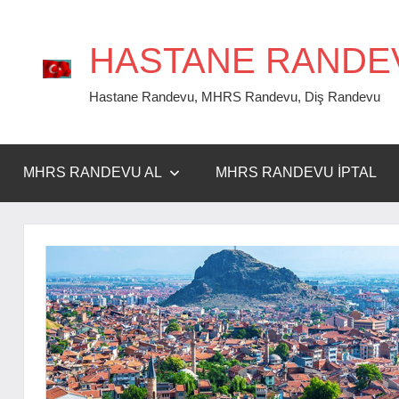
İçeriğe
geç
HASTANE RANDE
Hastane Randevu, MHRS Randevu, Diş Randevu
MHRS RANDEVU AL
MHRS RANDEVU İPTAL