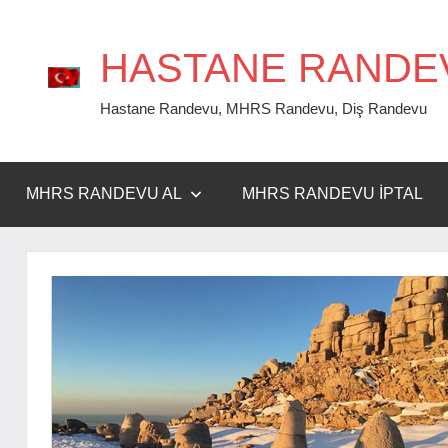
İçeriğe
geç
HASTANE RANDE
Hastane Randevu, MHRS Randevu, Diş Randevu
MHRS RANDEVU AL
MHRS RANDEVU İPTAL