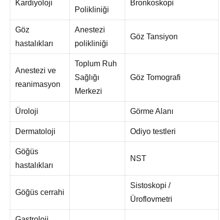
Kardiyoloji
Bronkoskopi
Polikliniği
Göz
Anestezi
Göz Tansiyon
hastalıkları
polikliniği
Toplum Ruh
Anestezi ve
Sağlığı
Göz Tomografi
reanimasyon
Merkezi
Üroloji
Görme Alanı
Dermatoloji
Odiyo testleri
Göğüs
NST
hastalıkları
Sistoskopi /
Göğüs cerrahi
Üroflovmetri
Gastroloji