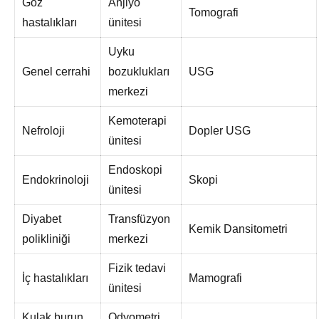
Göz
Anjiyo
Tomografi
hastalıkları
ünitesi
Uyku
Genel cerrahi
bozuklukları
USG
merkezi
Kemoterapi
Nefroloji
Dopler USG
ünitesi
Endoskopi
Endokrinoloji
Skopi
ünitesi
Diyabet
Transfüzyon
Kemik Dansitometri
polikliniği
merkezi
Fizik tedavi
İç hastalıkları
Mamografi
ünitesi
Kulak burun
Odyometri