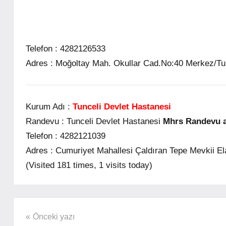
Telefon :
4282126533
Adres :
Moğoltay Mah. Okullar Cad.No:40 Merkez/Tu
Kurum Adı :
Tunceli Devlet Hastanesi
Randevu :
Tunceli Devlet Hastanesi
Mhrs Randevu al
Telefon :
4282121039
Adres :
Cumuriyet Mahallesi Çaldıran Tepe Mevkii El
(Visited 181 times, 1 visits today)
Şununla
Mhrs
etiketlenmiş:
İller
Yazı
Önceki yazı
tunceli