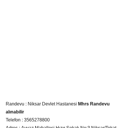
Randevu :
Niksar Devlet Hastanesi
Mhrs Randevu
alınabilir
Telefon :
3565278800
Adres :
Ayvaz Mahallesi Hızır Sokak No:3 Niksar/Tokat