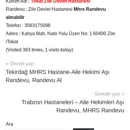
Kurum Adı :
Tokat Zile Devlet Hastanesi
Randevu :
Zile Devlet Hastanesi
Mhrs Randevu
alınabilir
Telefon :
3563175098
Adres :
Kahya Mah. Nato Yolu Üzeri No: 1 60400 Zile
/Tokat
(Visited 383 times, 1 visits today)
Yazı
Şununla
Önceki yazı
Mhrs
etiketlenmiş:
Tekirdağ MHRS Hastane-Aile Hekimi Aşı
İller
gezinmesi
tokat
Randevu, Randevu Al
hastane
randevu
,
Sonraki yazı
tokat
Trabzon Hastaneleri – Aile Hekimleri Aşı
mhrs
Randevu, MHRS Randevu
Ara