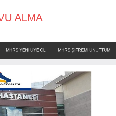
VU ALMA
MHRS YENI ÜYE OL
MHRS ŞIFREMI UNUTTUM