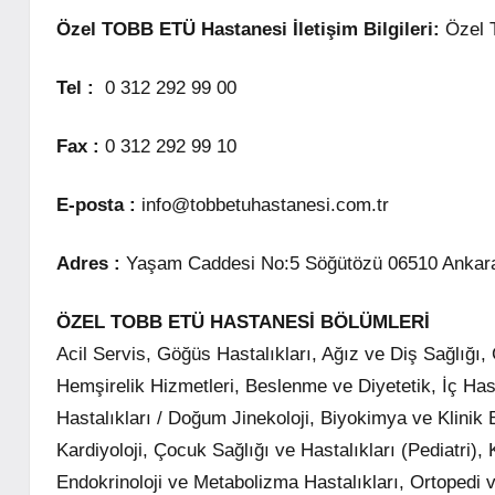
Özel TOBB ETÜ Hastanesi İletişim Bilgileri:
Özel T
Tel :
0 312 292 99 00
Fax :
0 312 292 99 10
E-posta :
info@tobbetuhastanesi.com.tr
Adres :
Yaşam Caddesi No:5 Söğütözü 06510 Ankara
ÖZEL TOBB ETÜ HASTANESİ BÖLÜMLERİ
Acil Servis, Göğüs Hastalıkları, Ağız ve Diş Sağlığ
Hemşirelik Hizmetleri, Beslenme ve Diyetetik, İç Hasta
Hastalıkları / Doğum Jinekoloji, Biyokimya ve Klinik
Kardiyoloji, Çocuk Sağlığı ve Hastalıkları (Pediatri)
Endokrinoloji ve Metabolizma Hastalıkları, Ortopedi v