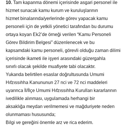
10.
Tam kapanma dönemi içerisinde asgari personel ile
hizmet sunacak kamu kurum ve kuruluşlarının
hizmet binalarında/yerlerinde görev yapacak kamu
personeli için de yetkili yönetici tarafından bu durumu
ortaya koyan Ek­2’de örneği verilen “Kamu Personeli
Görev Bildirim Belgesi” düzenlenecek ve bu
kapsamdaki kamu personeli, görevli olduğu zaman dilimi
içerisinde ikameti ile işyeri arasındaki güzergahla
sınırlı olacak şekilde muafiyete tabi olacaktır.
Yukarıda belirtilen esaslar doğrultusunda Umumi
Hıfzıssıhha Kanununun 27 nci ve 72 nci maddeleri
uyarınca İl/İlçe Umumi Hıfzıssıhha Kurulları kararlarının
ivedilikle alınması, uygulamada herhangi bir
aksaklığa meydan verilmemesi ve mağduriyete neden
olunmaması hususunda;
Bilgi ve gereğini önemle arz ve rica ederim.