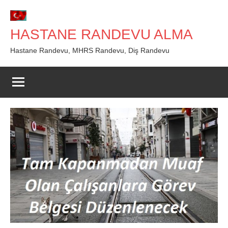
İçeriğe
geç
HASTANE RANDEVU ALMA
Hastane Randevu, MHRS Randevu, Diş Randevu