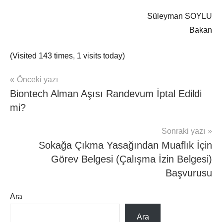
Süleyman SOYLU
Bakan
(Visited 143 times, 1 visits today)
Yazı
Önceki yazı
mhrs
Biontech Alman Aşısı Randevum İptal Edildi
gezinmesi
mi?
Sonraki yazı
Sokağa Çıkma Yasağından Muaflık İçin
Görev Belgesi (Çalışma İzin Belgesi)
Başvurusu
Ara
Ara