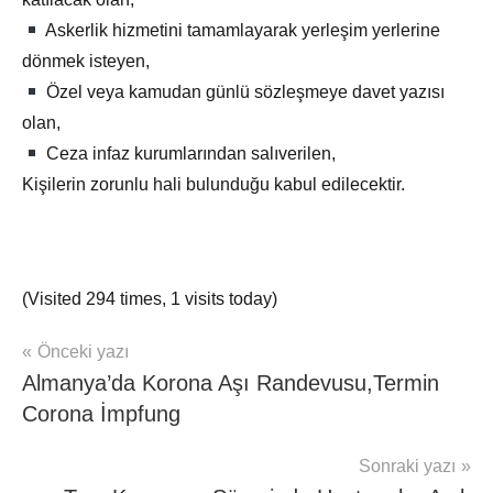
Askerlik hizmetini tamamlayarak yerleşim yerlerine
dönmek isteyen,
Özel veya kamudan günlü sözleşmeye davet yazısı
olan,
Ceza infaz kurumlarından salıverilen,
Kişilerin zorunlu hali bulunduğu kabul edilecektir.
(Visited 294 times, 1 visits today)
Yazı
Önceki yazı
mhrs
Almanya’da Korona Aşı Randevusu,Termin
gezinmesi
Corona İmpfung
Sonraki yazı