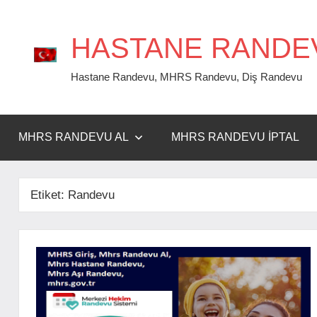
İçeriğe
geç
HASTANE RANDE
Hastane Randevu, MHRS Randevu, Diş Randevu
MHRS RANDEVU AL
MHRS RANDEVU İPTAL
Etiket:
Randevu