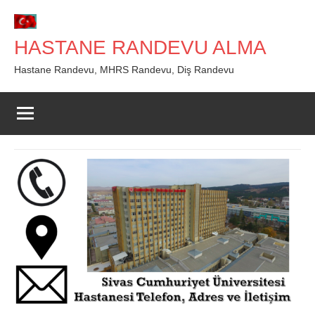
İçeriğe
geç
HASTANE RANDEVU ALMA
Hastane Randevu, MHRS Randevu, Diş Randevu