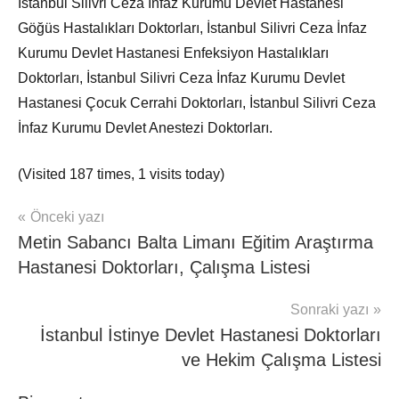
İstanbul Silivri Ceza İnfaz Kurumu Devlet Hastanesi
Göğüs Hastalıkları Doktorları, İstanbul Silivri Ceza İnfaz
Kurumu Devlet Hastanesi Enfeksiyon Hastalıkları
Doktorları, İstanbul Silivri Ceza İnfaz Kurumu Devlet
Hastanesi Çocuk Cerrahi Doktorları, İstanbul Silivri Ceza
İnfaz Kurumu Devlet Anestezi Doktorları.
(Visited 187 times, 1 visits today)
Yazı
Önceki yazı
mhrs
Metin Sabancı Balta Limanı Eğitim Araştırma
gezinmesi
Hastanesi Doktorları, Çalışma Listesi
Sonraki yazı
İstanbul İstinye Devlet Hastanesi Doktorları
ve Hekim Çalışma Listesi