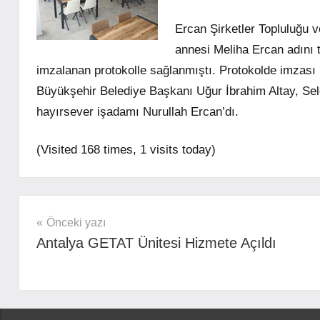
Ercan Şirketler Topluluğu 
annesi Meliha Ercan adını t
imzalanan protokolle sağlanmıştı. Protokolde imzası
Büyükşehir Belediye Başkanı Uğur İbrahim Altay, Sel
hayırsever işadamı Nurullah Ercan’dı.
(Visited 168 times, 1 visits today)
mhrs
Yazı
Önceki yazı
Antalya GETAT Ünitesi Hizmete Açıldı
gezinmesi