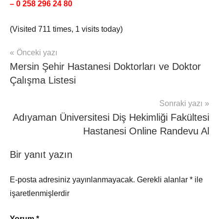
– 0 258 296 24 80
(Visited 711 times, 1 visits today)
Yazı
Önceki yazı
mhrs
Mersin Şehir Hastanesi Doktorları ve Doktor
gezinmesi
Çalışma Listesi
Sonraki yazı
Adıyaman Üniversitesi Diş Hekimliği Fakültesi
Hastanesi Online Randevu Al
Bir yanıt yazın
E-posta adresiniz yayınlanmayacak.
Gerekli alanlar
*
ile
işaretlenmişlerdir
Yorum
*