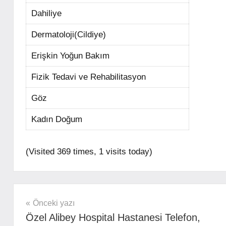
Dahiliye
Dermatoloji(Cildiye)
Erişkin Yoğun Bakım
Fizik Tedavi ve Rehabilitasyon
Göz
Kadın Doğum
(Visited 369 times, 1 visits today)
ÖZEL
HASTANELER
Yazı
Önceki yazı
RANDEVU
Özel Alibey Hospital Hastanesi Telefon,
gezinmesi