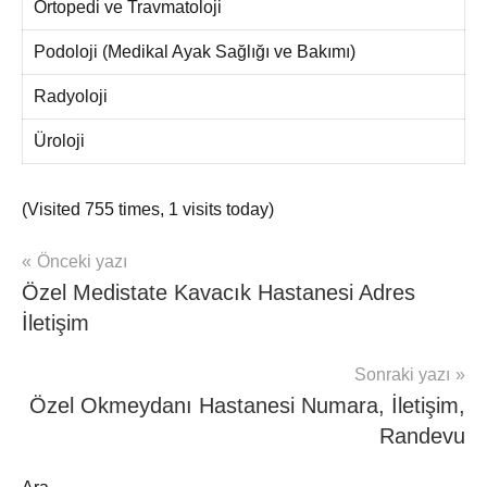
Ortopedi ve Travmatoloji
Podoloji (Medikal Ayak Sağlığı ve Bakımı)
Radyoloji
Üroloji
(Visited 755 times, 1 visits today)
Yazı
Önceki yazı
ÖZEL
Özel Medistate Kavacık Hastanesi Adres
HASTANELER
gezinmesi
RANDEVU
İletişim
Sonraki yazı
Özel Okmeydanı Hastanesi Numara, İletişim,
Randevu