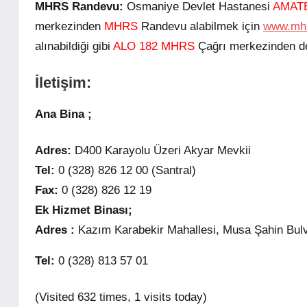
MHRS Randevu:
Osmaniye Devlet Hastanesi
AMAT
merkezinden
MHRS
Randevu alabilmek için
www.mhr
alınabildiği gibi
ALO 182 MHRS
Çağrı merkezinden de 
İletişim:
Ana Bina ;
Adres:
D400 Karayolu Üzeri Akyar Mevkii
Tel:
0 (328) 826 12 00 (Santral)
Fax:
0 (328) 826 12 19
Ek Hizmet Binası;
Adres :
Kazım Karabekir Mahallesi, Musa Şahin Bulva
Tel:
0 (328) 813 57 01
(Visited 632 times, 1 visits today)