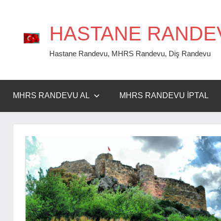
İçeriğe
geç
HASTANE RANDE
Hastane Randevu, MHRS Randevu, Diş Randevu
MHRS RANDEVU AL
MHRS RANDEVU İPTAL