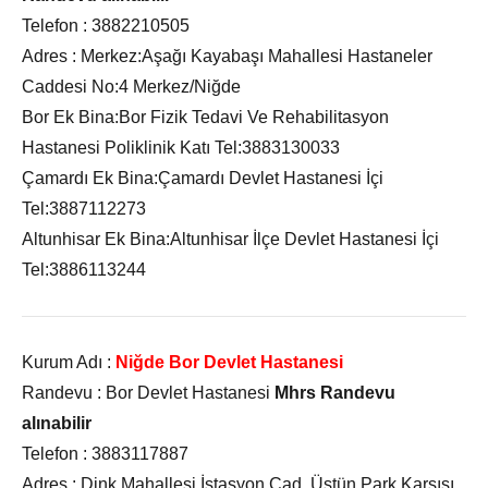
Telefon :
3882210505
Adres :
Merkez:Aşağı Kayabaşı Mahallesi Hastaneler
Caddesi No:4 Merkez/Niğde
Bor Ek Bina:Bor Fizik Tedavi Ve Rehabilitasyon
Hastanesi Poliklinik Katı Tel:3883130033
Çamardı Ek Bina:Çamardı Devlet Hastanesi İçi
Tel:3887112273
A
ltunhisar Ek Bina:Altunhisar İlçe Devlet Hastanesi İçi
Tel:3886113244
Kurum Adı :
Niğde Bor Devlet Hastanesi
Randevu :
Bor Devlet Hastanesi
Mhrs Randevu
alınabilir
Telefon :
3883117887
Adres :
Dink Mahallesi İstasyon Cad. Üstün Park Karşısı