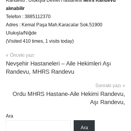
Randevu :
Ulukışla Devlet Hastanesi
Mhrs Randevu
alınabilir
Telefon :
3885112370
Adres :
Kemal Paşa Mah.Karacalar Sok.51900
Ulukışla/Niğde
(Visited 410 times, 1 visits today)
Yazı
Şununla
Önceki yazı
Mhrs
etiketlenmiş:
Nevşehir Hastaneleri – Aile Hekimleri Aşı
İller
gezinmesi
niğde
Randevu, MHRS Randevu
hastane
randevu
,
Sonraki yazı
niğde
Ordu MHRS Hastane-Aile Hekimi Randevu,
mhrs
Aşı Randevu,
Ara
Ara