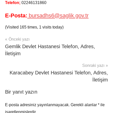
Telefon;
02246131860
E-Posta:
bursadhs6@saglik.gov.tr
(Visited 165 times, 1 visits today)
Yazı
Önceki yazı
mhrs
Gemlik Devlet Hastanesi Telefon, Adres,
gezinmesi
İletişim
Sonraki yazı
Karacabey Devlet Hastanesi Telefon, Adres,
İletişim
Bir yanıt yazın
E-posta adresiniz yayınlanmayacak.
Gerekli alanlar
*
ile
işaretlenmişlerdir