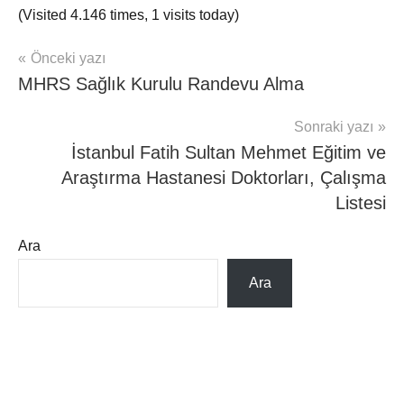
(Visited 4.146 times, 1 visits today)
Yazı
Önceki yazı
mhrs
MHRS Sağlık Kurulu Randevu Alma
gezinmesi
Sonraki yazı
İstanbul Fatih Sultan Mehmet Eğitim ve
Araştırma Hastanesi Doktorları, Çalışma
Listesi
Ara
Ara