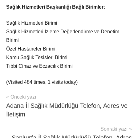
Sağlık Hizmetleri Başkanlığı
Bağlı Birimler:
Sağlık Hizmetleri Birimi
Sağlık Hizmetleri İzleme Değerlendirme ve Denetim
Birimi
Özel Hastaneler Birimi
Kamu Sağlık Tesisleri Birimi
Tıbbi Cihaz ve Eczacılık Birimi
(Visited 484 times, 1 visits today)
Yazı
Önceki yazı
mhrs
Adana İl Sağlık Müdürlüğü Telefon, Adres ve
gezinmesi
İletişim
Sonraki yazı
Şanlıurfa İl Sağlık Müdürlüğü Telefon, Adres