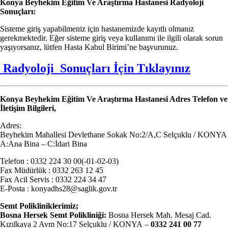
Konya Beyhekim Eğitim Ve Araştırma Hastanesi Radyoloji
Sonuçları:
Sisteme giriş yapabilmeniz için hastanemizde kayıtlı olmanız
gerekmektedir. Eğer sisteme giriş veya kullanımı ile ilgili olarak sorun
yaşıyorsanız, lütfen Hasta Kabul Birimi’ne başvurunuz.
Radyoloji Sonuçları İçin Tıklayınız
Konya Beyhekim Eğitim Ve Araştırma Hastanesi
Adres Telefon ve
İletişim Bilgileri,
Adres:
Beyhekim Mahallesi Devlethane Sokak No:2/A,C Selçuklu / KONYA
A:Ana Bina – C:İdari Bina
Telefon : 0332 224 30 00(-01-02-03)
Fax Müdürlük : 0332 263 12 45
Fax Acil Servis : 0332 224 34 47
E-Posta : konyadhs28@saglik.gov.tr
Semt Polikliniklerimiz;
Bosna Hersek Semt Polikliniği:
Bosna Hersek Mah. Mesaj Cad.
Kızılkaya 2 Avm No:17 Selçuklu / KONYA
–
0332 241 00 77