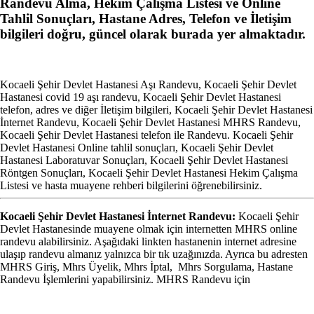
Randevu Alma, Hekim Çalışma Listesi ve Online
Tahlil Sonuçları, Hastane Adres, Telefon ve İletişim
bilgileri doğru, güncel olarak burada yer almaktadır.
Kocaeli Şehir Devlet Hastanesi Aşı Randevu, Kocaeli Şehir Devlet
Hastanesi covid 19 aşı randevu, Kocaeli Şehir Devlet Hastanesi
telefon, adres ve diğer İletişim bilgileri, Kocaeli Şehir Devlet Hastanesi
İnternet Randevu, Kocaeli Şehir Devlet Hastanesi MHRS Randevu,
Kocaeli Şehir Devlet Hastanesi telefon ile Randevu. Kocaeli Şehir
Devlet Hastanesi Online tahlil sonuçları, Kocaeli Şehir Devlet
Hastanesi Laboratuvar Sonuçları, Kocaeli Şehir Devlet Hastanesi
Röntgen Sonuçları, Kocaeli Şehir Devlet Hastanesi Hekim Çalışma
Listesi ve hasta muayene rehberi bilgilerini öğrenebilirsiniz.
Kocaeli Şehir Devlet Hastanesi İnternet Randevu:
Kocaeli Şehir
Devlet Hastanesinde muayene olmak için internetten MHRS online
randevu alabilirsiniz. Aşağıdaki linkten hastanenin internet adresine
ulaşıp randevu almanız yalnızca bir tık uzağınızda. Ayrıca bu adresten
MHRS Giriş, Mhrs Üyelik, Mhrs İptal, Mhrs Sorgulama, Hastane
Randevu İşlemlerini yapabilirsiniz. MHRS Randevu için