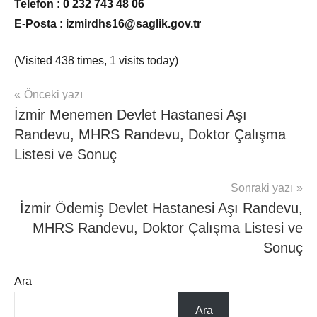
Telefon : 0 232 743 48 06
E-Posta : izmirdhs16@saglik.gov.tr
(Visited 438 times, 1 visits today)
Yazı
Önceki yazı
mhrs
İzmir Menemen Devlet Hastanesi Aşı
gezinmesi
Randevu, MHRS Randevu, Doktor Çalışma
Listesi ve Sonuç
Sonraki yazı
İzmir Ödemiş Devlet Hastanesi Aşı Randevu,
MHRS Randevu, Doktor Çalışma Listesi ve
Sonuç
Ara
Ara