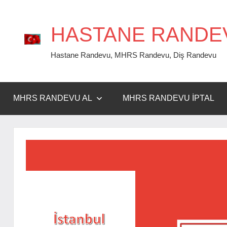
İçeriğe
geç
HASTANE RANDE
Hastane Randevu, MHRS Randevu, Diş Randevu
MHRS RANDEVU AL
MHRS RANDEVU İPTAL