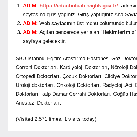
ADIM:
https://istanbuleah.saglik.gov.tr/
adresi
sayfasına giriş yapınız. Giriş yaptığınız Ana Say
ADIM:
Web sayfasının üst menü bölümünde bulun
ADIM:
Açılan pencerede yer alan “
Hekimlerimiz
”
sayfaya gelecektir.
SBÜ İstanbul Eğitim Araştırma Hastanesi Göz Doktorl
Cerrahi Doktorları, Kardiyoloji Doktorları, Nöroloji Do
Ortopedi Doktorları, Çocuk Doktorları, Cildiye Doktor
Üroloji doktorları, Onkoloji Doktorları, Radyoloji,Acil
Doktorları, kalp Damar Cerrahi Doktorları, Göğüs Hast
Anestezi Doktorları.
(Visited 2.571 times, 1 visits today)
mhrs