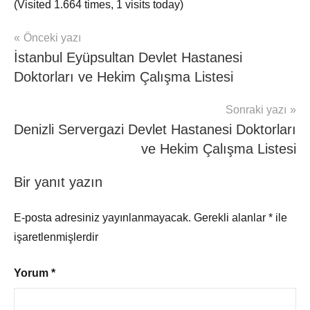
(Visited 1.664 times, 1 visits today)
Yazı
Önceki yazı
mhrs
İstanbul Eyüpsultan Devlet Hastanesi
gezinmesi
Doktorları ve Hekim Çalışma Listesi
Sonraki yazı
Denizli Servergazi Devlet Hastanesi Doktorları
ve Hekim Çalışma Listesi
Bir yanıt yazın
E-posta adresiniz yayınlanmayacak.
Gerekli alanlar
*
ile
işaretlenmişlerdir
Yorum
*