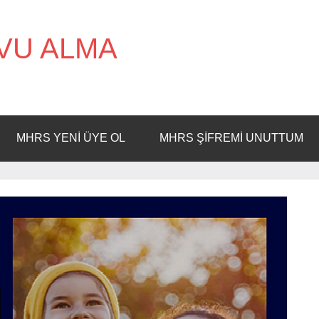
VU ALMA
MHRS YENI ÜYE OL
MHRS ŞIFREMI UNUTTUM