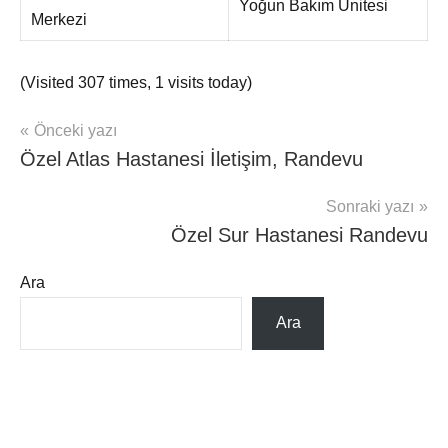
Yoğun Bakım Ünitesi
Merkezi
(Visited 307 times, 1 visits today)
Yazı
Önceki yazı
ÖZEL
Özel Atlas Hastanesi İletişim, Randevu
HASTANELER
gezinmesi
RANDEVU
Sonraki yazı
Özel Sur Hastanesi Randevu
Ara
Ara