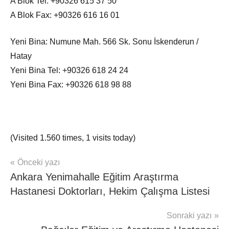
A Blok Tel: +90326 615 37 50
A Blok Fax: +90326 616 16 01
Yeni Bina: Numune Mah. 566 Sk. Sonu İskenderun /
Hatay
Yeni Bina Tel: +90326 618 24 24
Yeni Bina Fax: +90326 618 98 88
(Visited 1.560 times, 1 visits today)
Yazı
Önceki yazı
mhrs
Ankara Yenimahalle Eğitim Araştırma
gezinmesi
Hastanesi Doktorları, Hekim Çalışma Listesi
Sonraki yazı