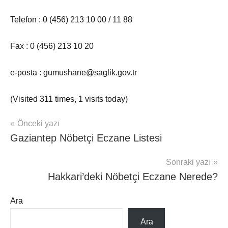
Telefon : 0 (456) 213 10 00 / 11 88
Fax : 0 (456) 213 10 20
e-posta : gumushane@saglik.gov.tr
(Visited 311 times, 1 visits today)
Yazı
Önceki yazı
nöbetçi
Gaziantep Nöbetçi Eczane Listesi
eczaneler
gezinmesi
Sonraki yazı
Hakkari’deki Nöbetçi Eczane Nerede?
Ara
Ara