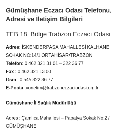
Gümüşhane Eczacı Odası Telefonu,
Adresi ve İletişim Bilgileri
TEB 18. Bölge Trabzon Eczacı Odası
Adres:
İSKENDERPAŞA MAHALLESİ KALHANE
SOKAK NO:14/1 ORTAHİSAR/TRABZON
Telefon:
0 462 321 31 01 – 322 36 77
Fax :
0 462 321 13 00
Gsm :
0 545 322 36 77
E-Posta :
yonetim@trabzoneczaciodasi.org.tr
Gümüşhane İl Sağlık Müdürlüğü
Adres : Çamlıca Mahallesi – Papatya Sokak No:2 /
GÜMÜŞHANE