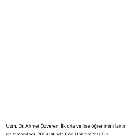
Uzm. Dr. Ahmet Özveren; İlk orta ve lise öğrenimini İzmir
de tamamladı. 2008 yılında Ege Üniversitesi Tıp