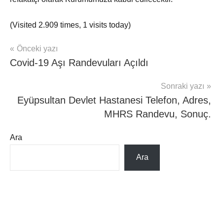
(Visited 2.909 times, 1 visits today)
Yazı
Önceki yazı
mhrs
Covid-19 Aşı Randevuları Açıldı
gezinmesi
Sonraki yazı
Eyüpsultan Devlet Hastanesi Telefon, Adres,
MHRS Randevu, Sonuç.
Ara
Ara