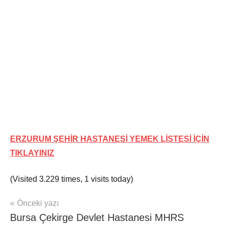
ERZURUM ŞEHİR HASTANESİ YEMEK LİSTESİ İÇİN
TIKLAYINIZ
(Visited 3.229 times, 1 visits today)
Yazı
Önceki yazı
mhrs
Bursa Çekirge Devlet Hastanesi MHRS
gezinmesi