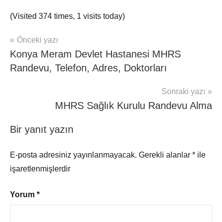
(Visited 374 times, 1 visits today)
Yazı
Önceki yazı
mhrs
Konya Meram Devlet Hastanesi MHRS
gezinmesi
Randevu, Telefon, Adres, Doktorları
Sonraki yazı
MHRS Sağlık Kurulu Randevu Alma
Bir yanıt yazın
E-posta adresiniz yayınlanmayacak.
Gerekli alanlar
*
ile
işaretlenmişlerdir
Yorum
*